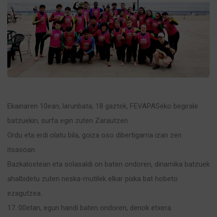
Ekainaren 10ean, larunbata, 18 gaztek, FEVAPASeko begirale
batzuekin, surfa egin zuten Zarautzen.
Ordu eta erdi olatu bila, goiza oso dibertigarria izan zen
itsasoan.
Bazkalostean eta solasaldi on baten ondoren, dinamika batzuek
ahalbidetu zuten neska-mutilek elkar pixka bat hobeto
ezagutzea.
17: 00etan, egun handi baten ondoren, denok etxera.