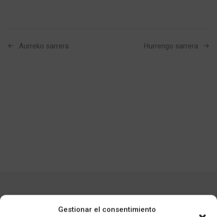
Aurreko sarrera
Hurrengo sarrera
YOU MAY ALSO LIKE
Gestionar el consentimiento