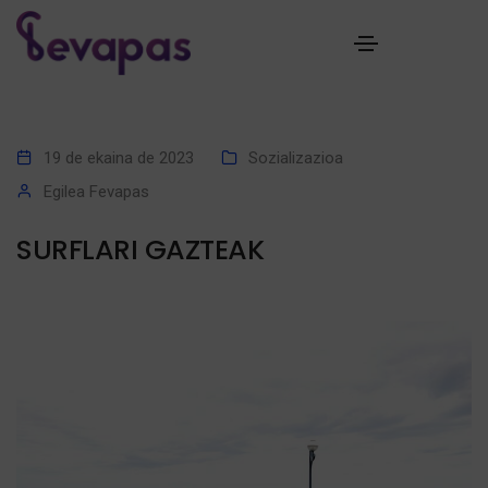
19 de ekaina de 2023
Sozializazioa
Egilea
Fevapas
SURFLARI GAZTEAK