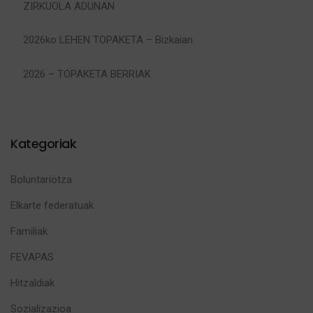
ZIRKUOLA ADUNAN
2026ko LEHEN TOPAKETA – Bizkaian
2026 – TOPAKETA BERRIAK
Kategoriak
Boluntariotza
Elkarte federatuak
Familiak
FEVAPAS
Hitzaldiak
Sozializazioa