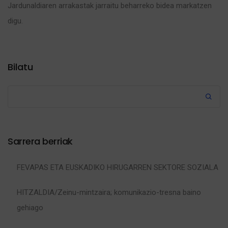
Jardunaldiaren arrakastak jarraitu beharreko bidea markatzen
digu.
Bilatu
Sarrera berriak
FEVAPAS ETA EUSKADIKO HIRUGARREN SEKTORE SOZIALA
HITZALDIA/Zeinu-mintzaira; komunikazio-tresna baino
gehiago